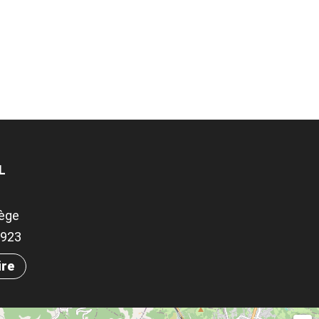
L
ège
04923
ire