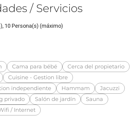
ades / Servicios
s), 10 Persona(s) (máximo)
n
Cama para bébé
Cerca del propietario
Cuisine - Gestion libre
tion independiente
Hammam
Jacuzzi
g privado
Salón de jardín
Sauna
Wifi / Internet