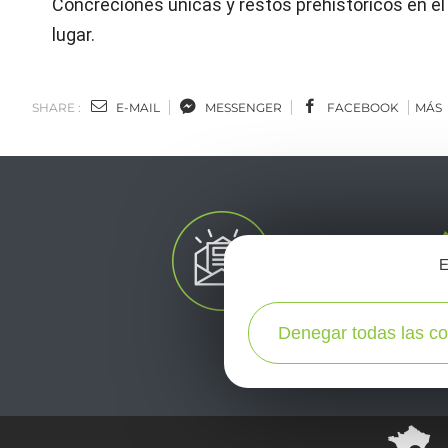
Concreciones únicas y restos prehistóricos en el
lugar.
SHARE :
E-MAIL
MESSENGER
FACEBOOK
MÁS
E
Denegar todas las co