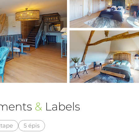
ements
&
Labels
Etape
5 épis