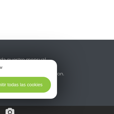
rda nuestro mensual
 y déjese inspirar para
ar
de su estancia en el Aveyron.
itir todas las cookies