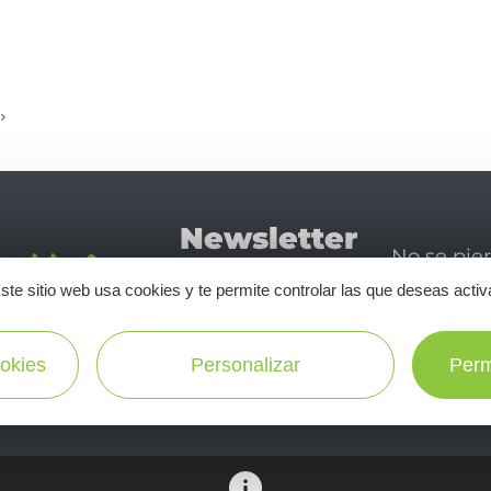
Newsletter
No se pie
Tourismo
newsletter
ste sitio web usa cookies y te permite controlar las que deseas activ
disfrutar 
en Aveyron
okies
Personalizar
Perm
¡SUSCRÍBASE A NUESTRO NEWSLETTER AQUÍ!