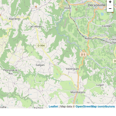
+
−
| Map data ©
Leaflet
OpenStreetMap contributors