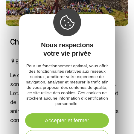
Château de Calmont d'Olt
Nous respectons
votre vie privée
Espalion
Pour un fonctionnement optimal, vous offrir
des fonctionnalités relatives aux réseaux
Le château fort de Calmont d'Olt domine de
sociaux, améliorer votre expérience de
navigation, analyser et mesurer le trafic afin
son sommet la ville d'Espalion et la vallée du
de vous proposer des contenus de qualité,
Lot. En plus des nombreux jeux médiévaux et
ce site utilise des cookies. Ces cookies ne
stockent aucune information d'identification
de la visite libre, le château propose des
personnelle.
animations et spectacles adaptés aux petits
comme aux grands !
Accepter et fermer