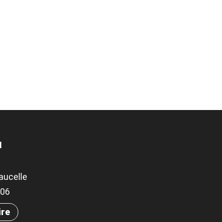
N
aucelle
306
ire