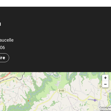
N
aucelle
306
ire
+
−