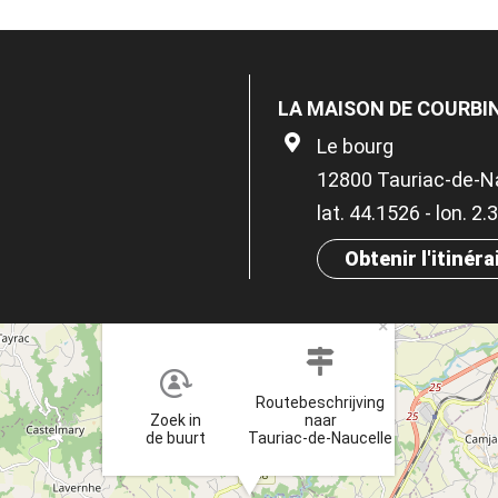
LA MAISON DE COURBI
Le bourg
12800 Tauriac-de-N
lat. 44.1526 - lon. 2.
Obtenir l'itinéra
×
Routebeschrijving
Zoek in
naar
de buurt
Tauriac-de-Naucelle