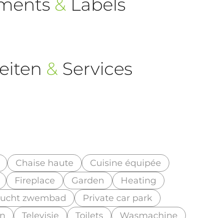
ements
&
Labels
eiten
&
Services
Chaise haute
Cuisine équipée
Fireplace
Garden
Heating
lucht zwembad
Private car park
in
Televisie
Toilets
Wasmachine