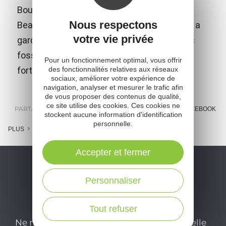
Bourg moyenâgeux, classé "l'un des Plus
Nous respectons
Beaux Villages de France" Saint-Côme-d'Olt a
votre vie privée
gardé son ancienne infrastructure avec ses
fossés (actuel tour de ville) et son enceinte
Pour un fonctionnement optimal, vous offrir
des fonctionnalités relatives aux réseaux
fortifiée percée de trois portes.
sociaux, améliorer votre expérience de
navigation, analyser et mesurer le trafic afin
de vous proposer des contenus de qualité,
ce site utilise des cookies. Ces cookies ne
PARTAGER :
E-MAIL
MESSENGER
FACEBOOK
stockent aucune information d'identification
personnelle.
PLUS
Accepter et fermer
Personnaliser
Tout refuser
Ne manquez pas notre newsletter mensuelle