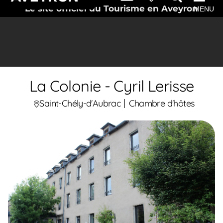
Le site officiel du Tourisme en Aveyron
MENU
La Colonie - Cyril Lerisse
Saint-Chély-d'Aubrac
Chambre d'hôtes