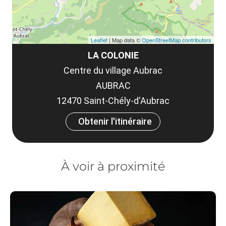
Leaflet
| Map data ©
OpenStreetMap contributors
LA COLONIE
Centre du village Aubrac
AUBRAC
12470 Saint-Chély-d'Aubrac
Obtenir l'itinéraire
À voir à proximité