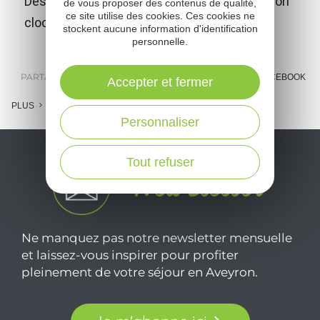
Dès votre arrivée à Rodez, la cathédrale et son
de vous proposer des contenus de qualité,
ce site utilise des cookies. Ces cookies ne
clocher guideront vos pas...
stockent aucune information d'identification
personnelle.
PARTAGER :
E-MAIL
MESSENGER
FACEBOOK
Accepter et fermer
PLUS
Personnaliser
Tout refuser
Ne manquez pas notre newsletter mensuelle
et laissez-vous inspirer pour profiter
pleinement de votre séjour en Aveyron.