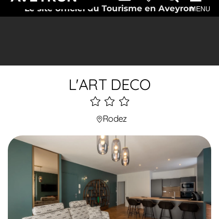
Le site officiel du Tourisme en Aveyron
MENU
L'ART DECO
3
étoiles
Rodez