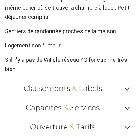
même palier où se trouve la chambre à louer. Petit
déjeuner compris.
Sentiers de randonnée proches de la maison.
Logement non fumeur
S'il n'y a pas de WiFi, le réseau 4G fonctionne très
bien
Classements
&
Labels
Af
Capacités
&
Services
ou
Af
ma
Ouverture
&
Tarifs
ou
le