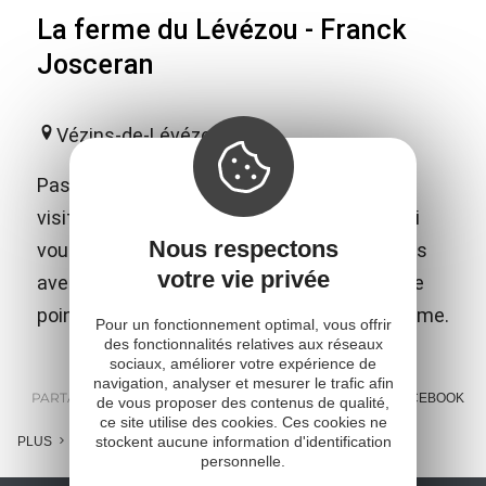
La ferme du Lévézou - Franck
Josceran
Vézins-de-Lévézou
Passez un agréable moment en famille en
visitant gratuitement la ferme de Franck qui
Nous respectons
vous présentera son métier, ses productions
votre vie privée
avec beaucoup de professionnalisme et une
pointe d'humour. Vente de produits de la ferme.
Pour un fonctionnement optimal, vous offrir
des fonctionnalités relatives aux réseaux
sociaux, améliorer votre expérience de
navigation, analyser et mesurer le trafic afin
PARTAGER :
E-MAIL
MESSENGER
FACEBOOK
de vous proposer des contenus de qualité,
ce site utilise des cookies. Ces cookies ne
stockent aucune information d'identification
PLUS
personnelle.