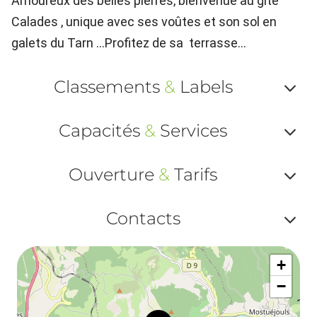
Amoureux des belles pierres, bienvenue au gîte
Calades , unique avec ses voûtes et son sol en
galets du Tarn ...Profitez de sa terrasse...
Classements
&
Labels
Af
Capacités
&
Services
ou
Af
ma
Ouverture
&
Tarifs
ou
le
Af
ma
Contacts
la
ou
le
Af
ma
la
+
ou
le
−
ma
ou