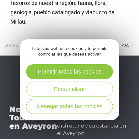
tesoros de nuestra región: fauna, flora,
geología, pueblo catalogado y viaducto de
Millau.
SHARE :
E-MAIL
MESSENGER
FACEBOOK
MÁS
Este sitio web usa cookies y te permite
controlar las que deseas activar
Permitir todas las cookies
Personalizar
No se pierda nuestro
Denegar todas las cookies
Newsletter
mensual newsletter y
Tourismo
déjese inspirar para
en Aveyron
disfrutar de su estancia en
el Aveyron.