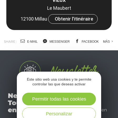
VIEUX
Le Maubert
12100 Millau
Obtenir l'itinéraire
SHARE :
E-MAIL
MESSENGER
FACEBOOK
MÁS
Este sitio web usa cookies y te permite
controlar las que deseas activar
No se pierda nuestro
Newsletter
mensual newsletter y
Permitir todas las cookies
Tourismo
déjese inspirar para
en Aveyron
disfrutar de su estancia en
Personalizar
el Aveyron.