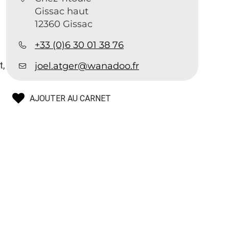
Gissac haut
12360 Gissac
+33 (0)6 30 01 38 76
.
t,
joel.atger@wanadoo.fr
AJOUTER AU CARNET