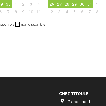
29
30
1
2
3
4
26
27
28
29
30
31
1
6
7
8
9
10
11
2
3
4
5
6
7
8
isponible
non disponible
n
CHEZ TITOULE
Gissac haut