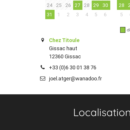
24
25
26
27
28
29
30
28
31
1
2
3
4
5
6
5
d
Chez Titoule
Gissac haut
12360 Gissac
+33 (0)6 30 01 38 76
joel.atger@wanadoo.fr
Localisatio