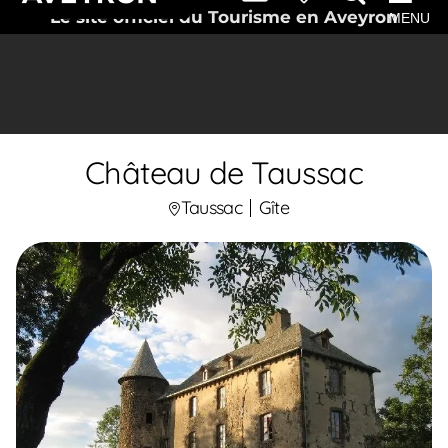
Le site officiel du Tourisme en Aveyron
MENU
Château de Taussac
Taussac
Gîte