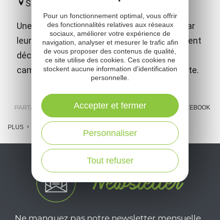
Saint-Amans-des-Côts
Pour un fonctionnement optimal, vous offrir
des fonctionnalités relatives aux réseaux
Une étonnante collection de minéraux qui par
sociaux, améliorer votre expérience de
leur beauté et leurs diversités vous emmènent
navigation, analyser et mesurer le trafic afin
de vous proposer des contenus de qualité,
découvrir les trésors géologiques de nos
ce site utilise des cookies. Ces cookies ne
stockent aucune information d'identification
campagnes mais aussi ceux de notre planète.
personnelle.
Accepter et fermer
PARTAGER :
E-MAIL
MESSENGER
FACEBOOK
PLUS
Personnaliser
Tout refuser
Ne manquez pas notre newsletter mensuelle