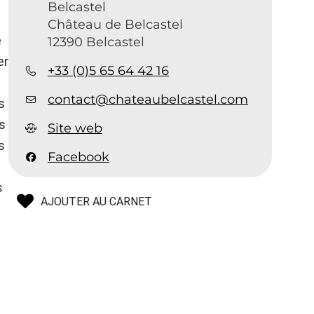
Belcastel
Château de Belcastel
e
12390 Belcastel
er
+33 (0)5 65 64 42 16
contact@chateaubelcastel.com
s
s
Site web
s
Facebook
s
AJOUTER AU CARNET