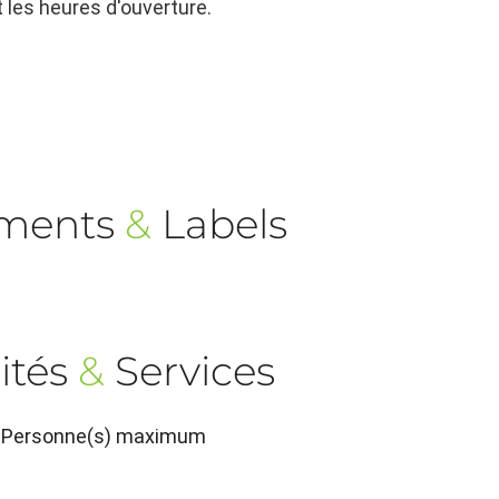
 les heures d'ouverture.
ements
&
Labels
ités
&
Services
 3 Personne(s) maximum