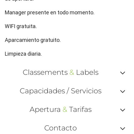
Manager presente en todo momento.
WIFI gratuita.
Aparcamiento gratuito.
Limpieza diaria.
Classements
&
Labels
Af
Capacidades / Servicios
ou
Af
ma
Apertura
&
Tarifas
ou
le
Af
ma
Contacto
la
ou