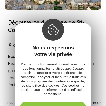
Découverte du village de St-
Côme d'Olt
Saint-Côme-d'Olt
Nous respectons
votre vie privée
Bourg moyenâgeux, classé "l'un des Plus
Beaux Villages de France" Saint-Côme-d'Olt a
Pour un fonctionnement optimal, vous offrir
des fonctionnalités relatives aux réseaux
gardé son ancienne infrastructure avec ses
sociaux, améliorer votre expérience de
navigation, analyser et mesurer le trafic afin
fossés (actuel tour de ville) et son enceinte
de vous proposer des contenus de qualité,
fortifiée percée de trois portes.
ce site utilise des cookies. Ces cookies ne
stockent aucune information d'identification
personnelle.
PARTAGER :
E-MAIL
MESSENGER
FACEBOOK