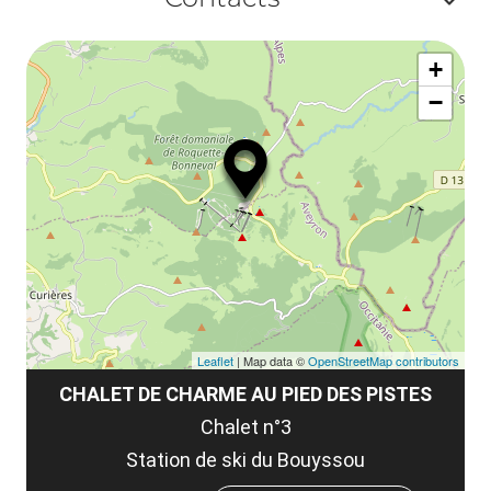
la
ou
le
Af
ma
la
+
ou
le
−
ma
ou
le
et
co
tar
Leaflet
| Map data ©
OpenStreetMap contributors
CHALET DE CHARME AU PIED DES PISTES
Chalet n°3
Station de ski du Bouyssou