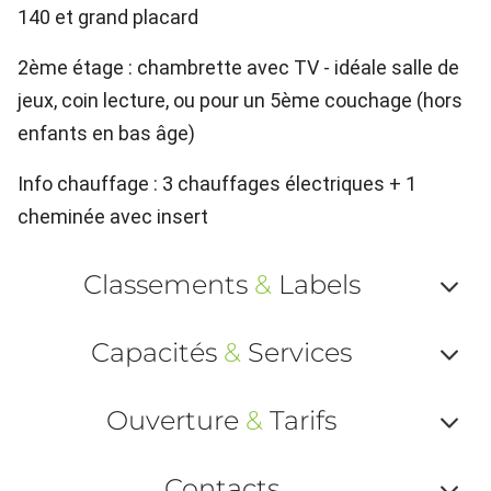
140 et grand placard
2ème étage : chambrette avec TV - idéale salle de
jeux, coin lecture, ou pour un 5ème couchage (hors
enfants en bas âge)
Info chauffage : 3 chauffages électriques + 1
cheminée avec insert
Classements
&
Labels
Af
Capacités
&
Services
ou
Af
ma
Ouverture
&
Tarifs
ou
le
Af
ma
Contacts