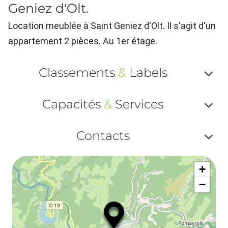
Geniez d'Olt.
Location meublée à Saint Geniez d'Olt. Il s'agit d'un
appartement 2 pièces. Au 1er étage.
Classements
&
Labels
Af
Capacités
&
Services
ou
Af
ma
Contacts
ou
le
Af
ma
la
+
ou
le
−
ma
la
le