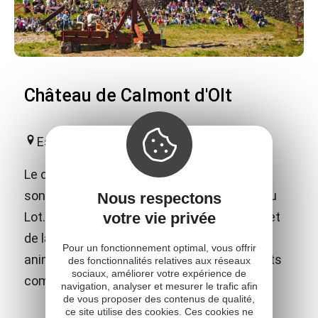
Château de Calmont d'Olt
Espalion
Le château fort de Calmont d'Olt domine de
son sommet la ville d'Espalion et la vallée du
Nous respectons
votre vie privée
Lot. En plus des nombreux jeux médiévaux et
de la visite libre, le château propose des
Pour un fonctionnement optimal, vous offrir
animations et spectacles adaptés aux petits
des fonctionnalités relatives aux réseaux
sociaux, améliorer votre expérience de
comme aux grands !
navigation, analyser et mesurer le trafic afin
de vous proposer des contenus de qualité,
ce site utilise des cookies. Ces cookies ne