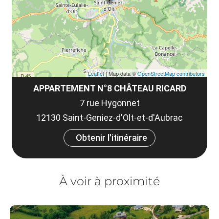
co
Leaflet
| Map data ©
OpenStreetMap contributors
APPARTEMENT N°8 CHÂTEAU RICARD
7 rue Hygonnet
12130 Saint-Geniez-d'Olt-et-d'Aubrac
Obtenir l'itinéraire
À voir à proximité