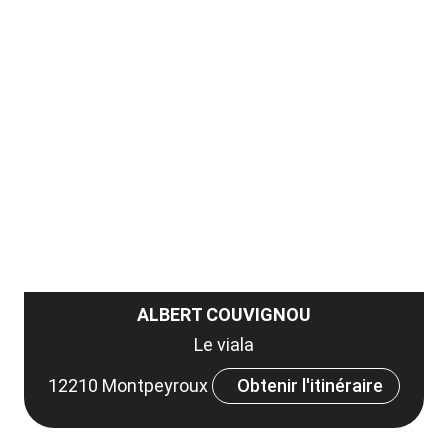
ma
la
ou
le
ma
la
le
co
ALBERT COUVIGNOU
Le viala
12210 Montpeyroux
Obtenir l'itinéraire