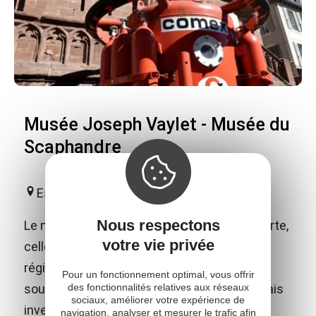
Musée Joseph Vaylet - Musée du
Scaphandre
Espalion
Nous respectons
Le musée vous invite à une double découverte,
votre vie privée
celle des arts et traditions populaires de la
région et celle de l'histoire de l'exploration
Pour un fonctionnement optimal, vous offrir
des fonctionnalités relatives aux réseaux
sous-marine, en hommage aux 2 espalionnais
sociaux, améliorer votre expérience de
inventeurs du scaphandre autonome.
navigation, analyser et mesurer le trafic afin