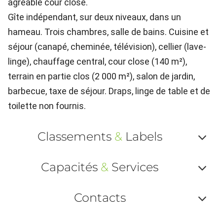
agréable cour close.
Gîte indépendant, sur deux niveaux, dans un
hameau. Trois chambres, salle de bains. Cuisine et
séjour (canapé, cheminée, télévision), cellier (lave-
linge), chauffage central, cour close (140 m²),
terrain en partie clos (2 000 m²), salon de jardin,
barbecue, taxe de séjour. Draps, linge de table et de
toilette non fournis.
Classements
&
Labels
Af
Capacités
&
Services
ou
Af
ma
Contacts
ou
le
Af