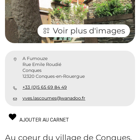
Voir plus d'images
A Fumouze
Rue Emile Roudié
Conques
12320 Conques-en-Rouergue
+33 (0)5 65 69 84 49
yves.lascoumes@wanadoo.fr
AJOUTER AU CARNET
Au coeur du village de Conques,