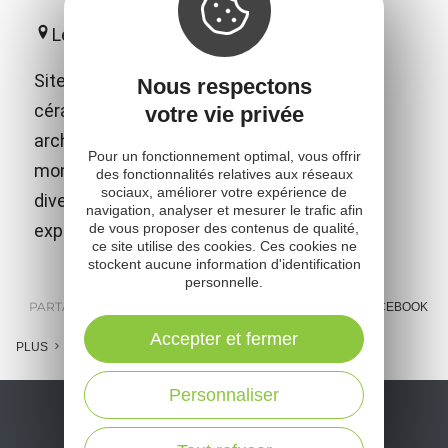
Le Fel
Site européen de référence dédié à la
Nous respectons
céramique contemporaine ! D'une audace
votre vie privée
architecturale à vous couper le souffle et
Pour un fonctionnement optimal, vous offrir
mondialement reconnu pour l'étonnante
des fonctionnalités relatives aux réseaux
sociaux, améliorer votre expérience de
diversité de ses collections et de ses
navigation, analyser et mesurer le trafic afin
expositions temporaires de haut vol.
de vous proposer des contenus de qualité,
ce site utilise des cookies. Ces cookies ne
stockent aucune information d'identification
personnelle.
PARTAGER :
E-MAIL
MESSENGER
FACEBOOK
Accepter et fermer
PLUS
Personnaliser