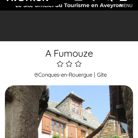
Le site officiel du Tourisme en Aveyron
MENU
A Fumouze
3
étoiles
Conques-en-Rouergue
Gîte