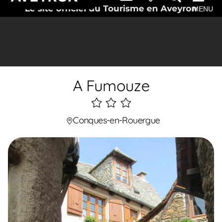
Le site officiel du Tourisme en Aveyron
MENU
A Fumouze
3
étoiles
Conques-en-Rouergue