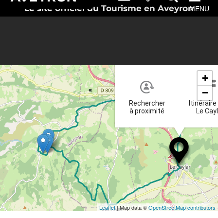
Le site officiel du Tourisme en Aveyron
MENU
+
−
Rechercher
Itinéraire
à proximité
Le Cay
Leaflet
| Map data ©
OpenStreetMap contributors