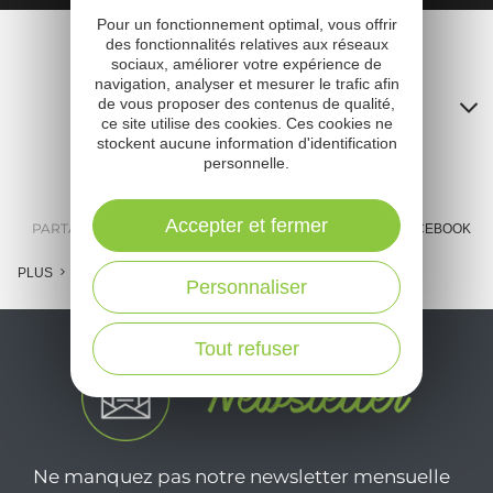
Pour un fonctionnement optimal, vous offrir
des fonctionnalités relatives aux réseaux
sociaux, améliorer votre expérience de
navigation, analyser et mesurer le trafic afin
Contacts
de vous proposer des contenus de qualité,
ce site utilise des cookies. Ces cookies ne
A
stockent aucune information d'identification
personnelle.
o
Accepter et fermer
m
PARTAGER :
E-MAIL
MESSENGER
FACEBOOK
l
PLUS
Personnaliser
c
Tout refuser
Ne manquez pas notre newsletter mensuelle