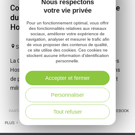
Nous respectons
Commanderie du Larzac - visite
votre vie privée
du monument Templier
Pour un fonctionnement optimal, vous offrir
Hospitalier
des fonctionnalités relatives aux réseaux
sociaux, améliorer votre expérience de
navigation, analyser et mesurer le trafic afin
de vous proposer des contenus de qualité,
Sainte-Eulalie-de-Cernon
ce site utilise des cookies. Ces cookies ne
stockent aucune information d'identification
La Commanderie, siège des Templiers et des
personnelle.
Hospitaliers témoigne à elle seule de 600 ans
Accepter et fermer
de présence continue des ordres religieux et
militaires en Occident.
Personnaliser
PARTAGER :
E-MAIL
MESSENGER
FACEBOOK
Tout refuser
PLUS