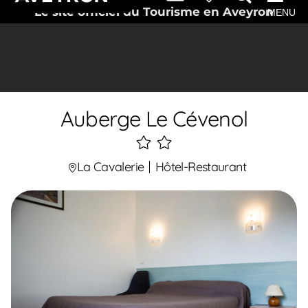
Le site officiel du Tourisme en Aveyron
MENU
Auberge Le Cévenol
2
étoiles
La Cavalerie
Hôtel-Restaurant