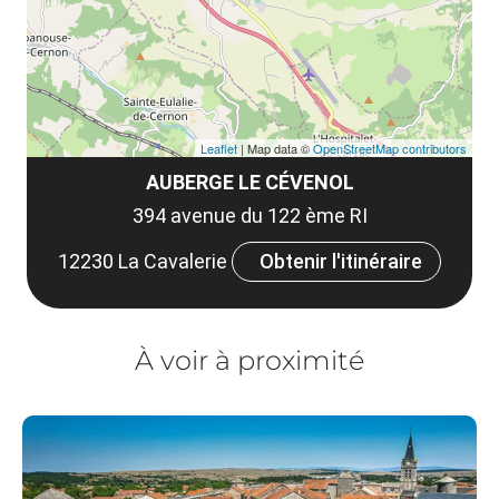
tar
Leaflet
| Map data ©
OpenStreetMap contributors
AUBERGE LE CÉVENOL
394 avenue du 122 ème RI
12230 La Cavalerie
Obtenir l'itinéraire
À voir à proximité