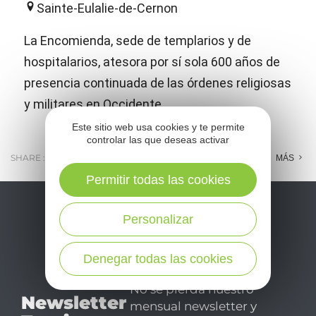
Sainte-Eulalie-de-Cernon
La Encomienda, sede de templarios y de
hospitalarios, atesora por sí sola 600 años de
presencia continuada de las órdenes religiosas
y militares en Occidente.
Este sitio web usa cookies y te permite
controlar las que deseas activar
SHARE :
E-MAIL
MESSENGER
FACEBOOK
MÁS
Permitir todas las cookies
Personalizar
Denegar todas las cookies
No se pierda nuestro
Newsletter
mensual newsletter y