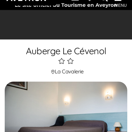
Le site officiel du Tourisme en Aveyron
MENU
Auberge Le Cévenol
2
étoiles
La Cavalerie