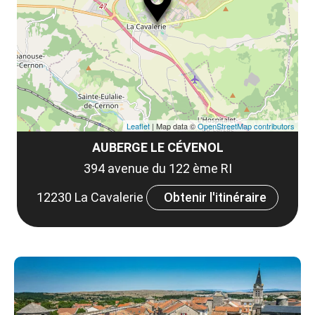
le
et
co
tar
Leaflet
| Map data ©
OpenStreetMap contributors
AUBERGE LE CÉVENOL
394 avenue du 122 ème RI
12230 La Cavalerie
Obtenir l'itinéraire