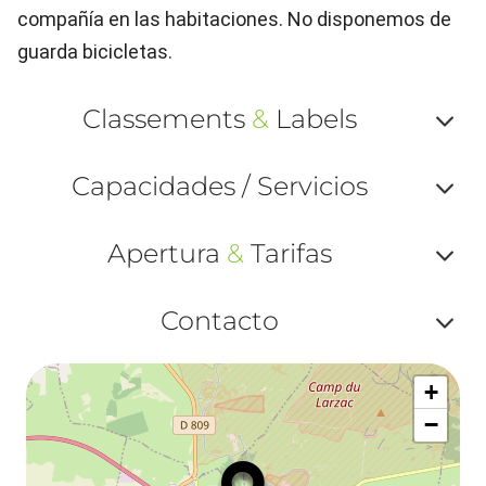
compañía en las habitaciones. No disponemos de
guarda bicicletas.
Classements
&
Labels
Af
Capacidades / Servicios
ou
Af
ma
Apertura
&
Tarifas
ou
le
Af
ma
Contacto
la
ou
le
Af
ma
la
+
ou
le
−
ma
ou