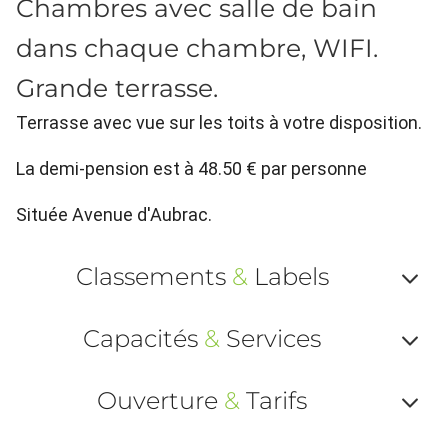
Chambres avec salle de bain
dans chaque chambre, WIFI.
Grande terrasse.
Terrasse avec vue sur les toits à votre disposition.
La demi-pension est à 48.50 € par personne
Située Avenue d'Aubrac.
Classements
&
Labels
Af
Capacités
&
Services
ou
Af
ma
Ouverture
&
Tarifs
ou
le
Af