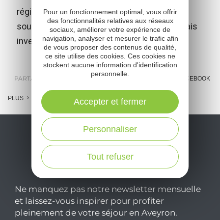
région et celle de l'histoire de l'exploration
Pour un fonctionnement optimal, vous offrir
des fonctionnalités relatives aux réseaux
sous-marine, en hommage aux 2 espalionnais
sociaux, améliorer votre expérience de
navigation, analyser et mesurer le trafic afin
inventeurs du scaphandre autonome.
de vous proposer des contenus de qualité,
ce site utilise des cookies. Ces cookies ne
stockent aucune information d'identification
personnelle.
PARTAGER :
E-MAIL
MESSENGER
FACEBOOK
PLUS
Accepter et fermer
Personnaliser
Tout refuser
Ne manquez pas notre newsletter mensuelle
et laissez-vous inspirer pour profiter
pleinement de votre séjour en Aveyron.