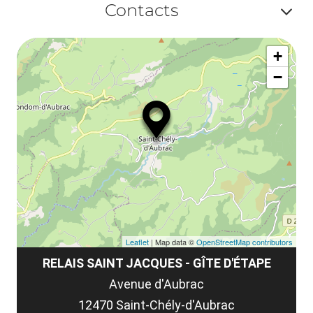
ma
Contacts
la
ou
le
Af
ma
la
+
ou
le
−
ma
ou
le
et
co
tar
Leaflet
| Map data ©
OpenStreetMap contributors
RELAIS SAINT JACQUES - GÎTE D'ÉTAPE
Avenue d'Aubrac
12470 Saint-Chély-d'Aubrac