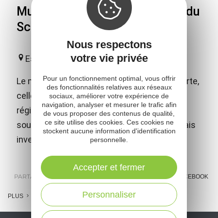
Musée Joseph Vaylet - Musée du
Scaphandre
Nous respectons
votre vie privée
Espalion
Pour un fonctionnement optimal, vous offrir
Le musée vous invite à une double découverte,
des fonctionnalités relatives aux réseaux
celle des arts et traditions populaires de la
sociaux, améliorer votre expérience de
navigation, analyser et mesurer le trafic afin
région et celle de l'histoire de l'exploration
de vous proposer des contenus de qualité,
ce site utilise des cookies. Ces cookies ne
sous-marine, en hommage aux 2 espalionnais
stockent aucune information d'identification
inventeurs du scaphandre autonome.
personnelle.
Accepter et fermer
PARTAGER :
E-MAIL
MESSENGER
FACEBOOK
Personnaliser
PLUS