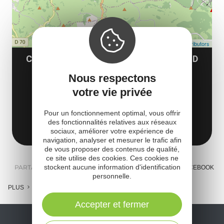
Leaflet
| Map data ©
OpenStreetMap contributors
COUTELLERIE & FORGE HONORÉ DURAND
(ATELIER)
Nous respectons
Zone artisanale La Poujade
votre vie privée
Route d'Aubrac
Pour un fonctionnement optimal, vous offrir
des fonctionnalités relatives aux réseaux
12210 Laguiole
Obtenir l'itinéraire
sociaux, améliorer votre expérience de
navigation, analyser et mesurer le trafic afin
de vous proposer des contenus de qualité,
ce site utilise des cookies. Ces cookies ne
stockent aucune information d'identification
PARTAGER :
E-MAIL
MESSENGER
FACEBOOK
personnelle.
PLUS
Accepter et fermer