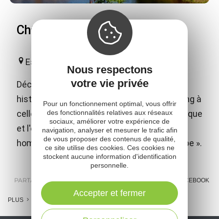
Château d'Estaing
Estaing
Nous respectons
votre vie privée
Découvrez ce Monument Historique et son
histoire depuis le XIè s, de la famille d'Estaing à
Pour un fonctionnement optimal, vous offrir
des fonctionnalités relatives aux réseaux
celle du 3ème Président de la Vème République
sociaux, améliorer votre expérience de
et l'exposition « Valéry Giscard d'Estaing, un
navigation, analyser et mesurer le trafic afin
de vous proposer des contenus de qualité,
homme au service de la France et de l'Europe ».
ce site utilise des cookies. Ces cookies ne
stockent aucune information d'identification
personnelle.
PARTAGER :
E-MAIL
MESSENGER
FACEBOOK
Accepter et fermer
PLUS