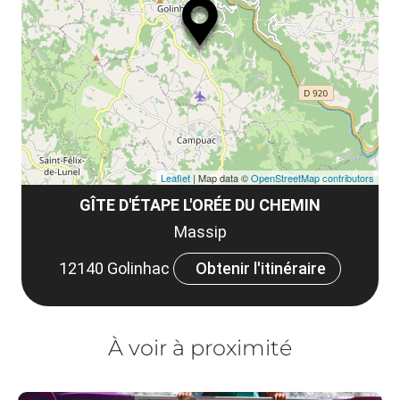
le
et
co
tar
Leaflet
| Map data ©
OpenStreetMap contributors
GÎTE D'ÉTAPE L'ORÉE DU CHEMIN
Massip
12140 Golinhac
Obtenir l'itinéraire
À voir à proximité