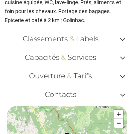
cuisine équipée, WC, lave-linge. Prés, aliments et
foin pour les chevaux. Portage des bagages.
Epicerie et café à 2 km : Golinhac.
Classements
&
Labels
Af
Capacités
&
Services
ou
Af
ma
Ouverture
&
Tarifs
ou
le
Af
ma
Contacts
la
ou
le
Af
ma
la
+
ou
le
−
ma
ou