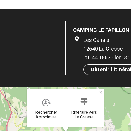
n
CAMPING LE PAPILLON
Les Canals
12640 La Cresse
lat. 44.1867 - lon. 3
Obtenir l'itinéra
×
Rechercher
Itinéraire vers
à proximité
La Cresse