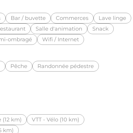
s
Bar / buvette
Commerces
Lave linge
estaurant
Salle d'animation
Snack
emi-ombragé
Wifi / Internet
g
Pêche
Randonnée pédestre
 (12 km)
VTT - Vélo (10 km)
6 km)