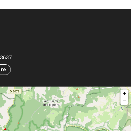
.13637
ire
+
−