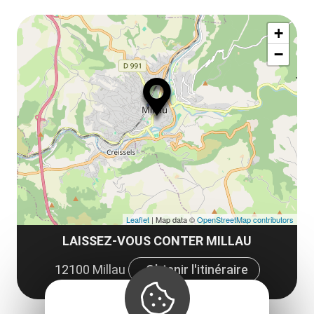
Af
+
ou
−
ma
le
co
Leaflet
| Map data ©
OpenStreetMap contributors
LAISSEZ-VOUS CONTER MILLAU
12100 Millau
Obtenir l'itinéraire