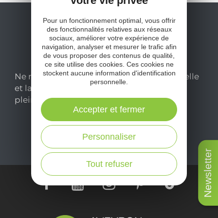
votre vie privée
Pour un fonctionnement optimal, vous offrir
des fonctionnalités relatives aux réseaux
sociaux, améliorer votre expérience de
navigation, analyser et mesurer le trafic afin
de vous proposer des contenus de qualité,
ce site utilise des cookies. Ces cookies ne
stockent aucune information d'identification
Ne manquez pas notre newsletter mensuelle
personnelle.
et laissez-vous inspirer pour profiter
pleinement de votre séjour en Aveyron.
Accepter et fermer
Je m'abonne ici
Personnaliser
Newsletter
Tout refuser