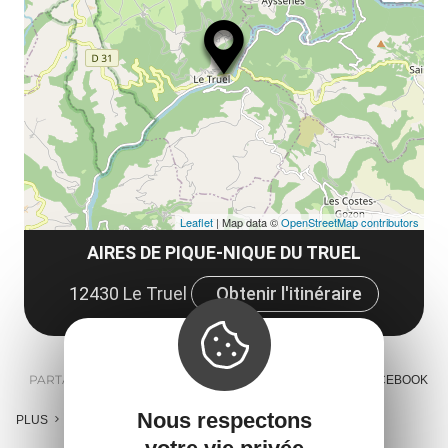
ma
la
le
co
Leaflet
| Map data ©
OpenStreetMap contributors
AIRES DE PIQUE-NIQUE DU TRUEL
12430 Le Truel
Obtenir l'itinéraire
PARTAGER :
E-MAIL
MESSENGER
FACEBOOK
Nous respectons
PLUS