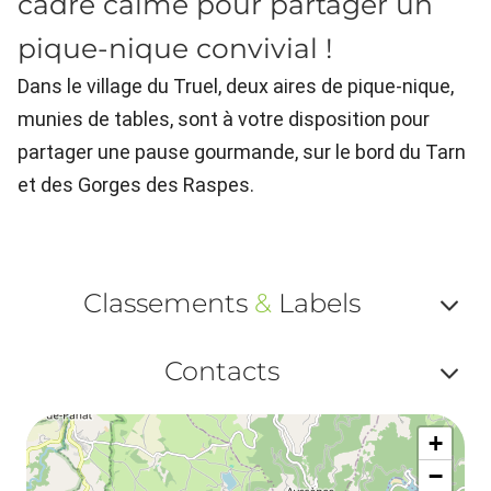
cadre calme pour partager un
pique-nique convivial !
Dans le village du Truel, deux aires de pique-nique,
munies de tables, sont à votre disposition pour
partager une pause gourmande, sur le bord du Tarn
et des Gorges des Raspes.
Classements
&
Labels
Af
Contacts
ou
Af
ma
+
ou
le
−