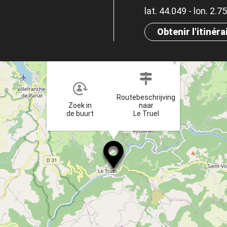
lat. 44.049 - lon. 2.7
Obtenir l'itinéra
×
Routebeschrijving
Zoek in
naar
de buurt
Le Truel