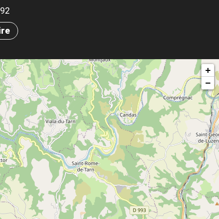
592
ire
+
−