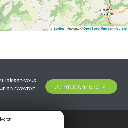
| Map data ©
Leaflet
OpenStreetMap contributors
t laissez-vous
Je m'abonne ici
our en Aveyron.
tiveren
in beeld