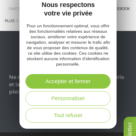
Nous respectons
PARTAGER :
E-MAIL
MESSENGER
FACEBOOK
votre vie privée
PLUS
Pour un fonctionnement optimal, vous offrir
des fonctionnalités relatives aux réseaux
sociaux, améliorer votre expérience de
navigation, analyser et mesurer le trafic afin
de vous proposer des contenus de qualité,
ce site utilise des cookies. Ces cookies ne
stockent aucune information d'identification
personnelle.
Ne manquez pas notre newsletter mensuelle
Accepter et fermer
et laissez-vous inspirer pour profiter
pleinement de votre séjour en Aveyron.
Personnaliser
Je m'abonne ici
Tout refuser