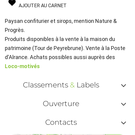
AJOUTER AU CARNET
Paysan confiturier et sirops, mention Nature &
Progrès.
Produits disponibles à la vente à la maison du
patrimoine (Tour de Peyrebrune). Vente à la Poste
d'Alrance. Achats possibles aussi auprès des
Loco-motivés
Classements
&
Labels
Af
Ouverture
ou
Af
ma
Contacts
ou
le