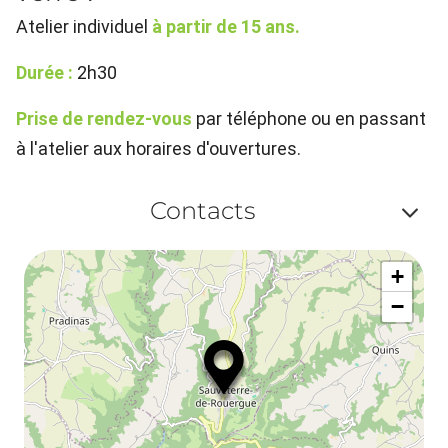
Atelier individuel
à partir de 15 ans.
Durée :
2h30
Prise de rendez-vous
par téléphone ou en passant
à l'atelier aux horaires d'ouvertures.
Contacts
Af
+
ou
−
ma
le
co