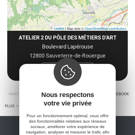
Leaflet
| Map data ©
OpenStreetMap contributors
ATELIER 2 DU PÔLE DES MÉTIERS D'ART
Boulevard Lapérouse
12800 Sauveterre-de-Rouergue
Obtenir l'itinéraire
Nous respectons
PARTAGER :
E-MAIL
MESSENGER
FACEBOOK
votre vie privée
PLUS
Pour un fonctionnement optimal, vous offrir
des fonctionnalités relatives aux réseaux
sociaux, améliorer votre expérience de
navigation, analyser et mesurer le trafic afin