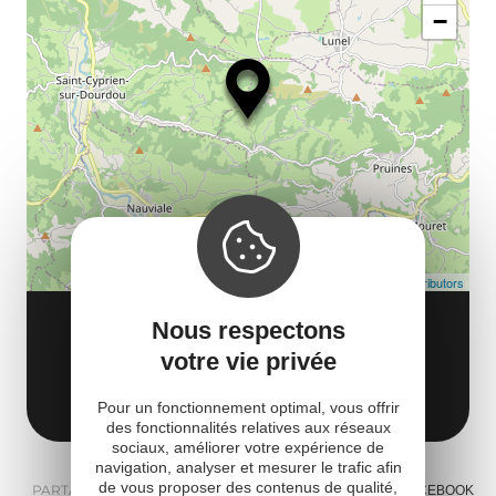
ou
le
−
ma
ou
le
et
co
tar
Leaflet
| Map data ©
OpenStreetMap contributors
FERME MOULINI
Nous respectons
750 route de Pélegry
votre vie privée
12320 Valady
Obtenir l'itinéraire
Pour un fonctionnement optimal, vous offrir
des fonctionnalités relatives aux réseaux
sociaux, améliorer votre expérience de
navigation, analyser et mesurer le trafic afin
de vous proposer des contenus de qualité,
PARTAGER :
E-MAIL
MESSENGER
FACEBOOK