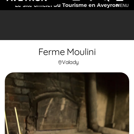
Le site officiel du Tourisme en Aveyron
MENU
Ferme Moulini
Valady