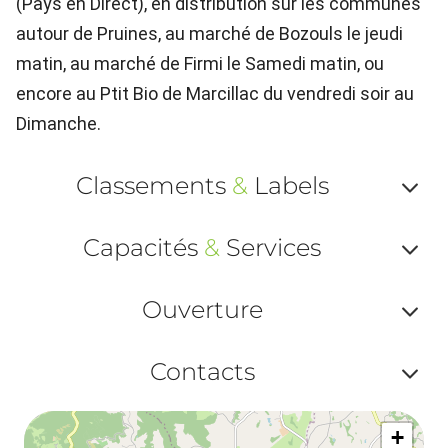
(Pays en Direct), en distribution sur les communes
autour de Pruines, au marché de Bozouls le jeudi
matin, au marché de Firmi le Samedi matin, ou
encore au Ptit Bio de Marcillac du vendredi soir au
Dimanche.
Classements
&
Labels
Af
Capacités
&
Services
ou
Af
ma
Ouverture
ou
le
Af
ma
Contacts
la
ou
le
Af
ma
la
+