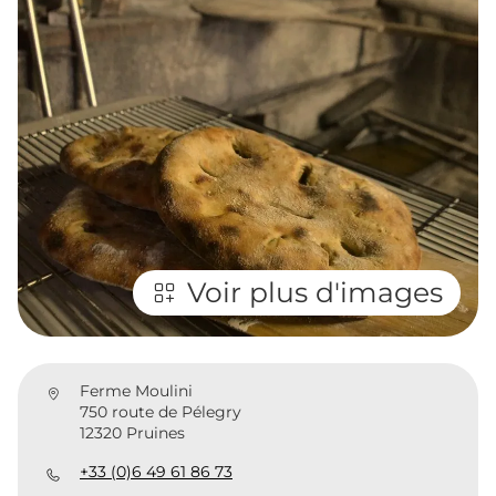
Voir plus d'images
Ferme Moulini
750 route de Pélegry
12320 Pruines
+33 (0)6 49 61 86 73