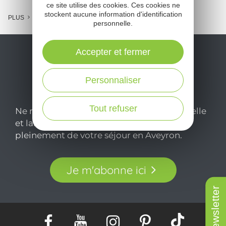
ce site utilise des cookies. Ces cookies ne
stockent aucune information d'identification
PLUS
personnelle.
Accepter et fermer
Personnaliser
Tout refuser
Ne manquez pas notre newsletter mensuelle
et laissez-vous inspirer pour profiter
pleinement de votre séjour en Aveyron.
Je m'abonne ici
Newsletter