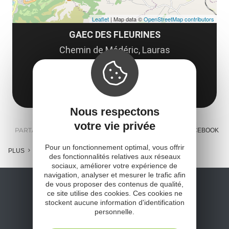
Leaflet
| Map data ©
OpenStreetMap contributors
GAEC DES FLEURINES
Chemin de Médéric, Lauras
12250 Roquefort-sur-Soulzon
Obtenir l'itinéraire
Nous respectons
votre vie privée
PARTAGER :
E-MAIL
MESSENGER
FACEBOOK
Pour un fonctionnement optimal, vous offrir
PLUS
des fonctionnalités relatives aux réseaux
sociaux, améliorer votre expérience de
navigation, analyser et mesurer le trafic afin
de vous proposer des contenus de qualité,
ce site utilise des cookies. Ces cookies ne
stockent aucune information d'identification
personnelle.