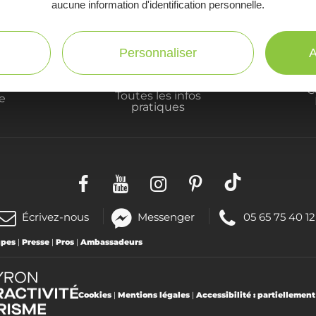
aucune information d'identification personnelle.
Personnaliser
A
C
Toutes les infos
te
pratiques
(nouvelle
Téléphoner
Écrivez-nous
Messenger
05 65 75 40 12
fenêtre)
au
upes
|
Presse
|
Pros
|
Ambassadeurs
:
Cookies
|
Mentions légales
|
Accessibilité : partiellemen