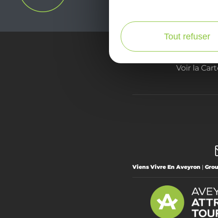
Tout refuser
Voir la Car
Viens Vivre En Aveyron
|
Gro