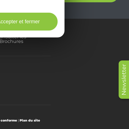
ccepter et fermer
onsulter les
Brochures
Newsletter
t conforme
|
Plan du site