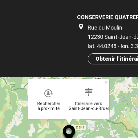
n
CONSERVERIE QUATRE
Rue du Moulin
12230 Saint-Jean-d
lat. 44.0248 - lon. 3.
Obtenir l'itinéra
×
Rechercher
Itinéraire vers
à proximité
Saint-Jean-du-Bruel