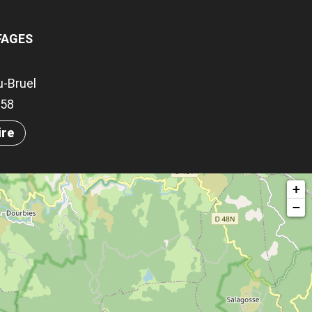
FAGES
u-Bruel
358
ire
+
−