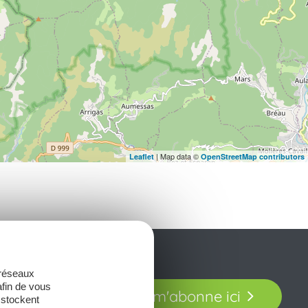
| Map data ©
Leaflet
OpenStreetMap contributors
 réseaux
t laissez-vous
afin de vous
Je m'abonne ici
our en Aveyron.
 stockent