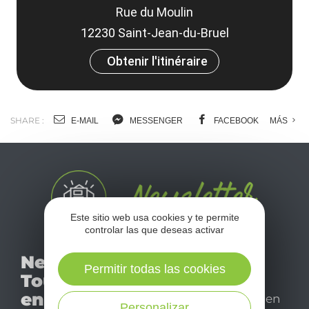
Rue du Moulin
12230 Saint-Jean-du-Bruel
Obtenir l'itinéraire
SHARE :
E-MAIL
MESSENGER
FACEBOOK
MÁS
Este sitio web usa cookies y te permite
controlar las que deseas activar
No se pierda nuestro
Newsletter
mensual newsletter y
Permitir todas las cookies
Tourismo
déjese inspirar para
en Aveyron
disfrutar de su estancia en
Personalizar