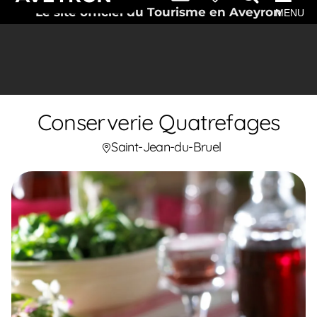
Le site officiel du Tourisme en Aveyron
MENU
Conserverie Quatrefages
Saint-Jean-du-Bruel