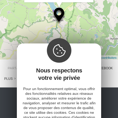
Leaflet
| Map data ©
OpenStreetMap contributors
PARTAGER :
E-MAIL
MESSENGER
FACEBOOK
Nous respectons
votre vie privée
PLUS
Pour un fonctionnement optimal, vous offrir
des fonctionnalités relatives aux réseaux
sociaux, améliorer votre expérience de
navigation, analyser et mesurer le trafic afin
de vous proposer des contenus de qualité,
ce site utilise des cookies. Ces cookies ne
stockent aucune information d'identification