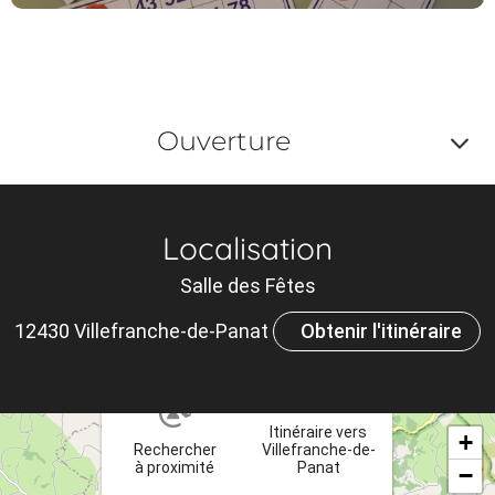
Ouverture
Af
o
Localisation
m
Salle des Fêtes
le
12430 Villefranche-de-Panat
Obtenir l'itinéraire
ou
×
et
ta
Itinéraire vers
+
Rechercher
Villefranche-de-
à proximité
Panat
−