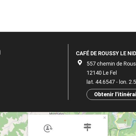
n
CAFÉ DE ROUSSY LE NI
557 chemin de Rou
12140 Le Fel
lat. 44.6547 - lon. 2
Obtenir l'itinéra
×