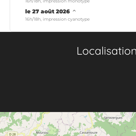
16h/18h, impression monotype
le 27 août 2026
16h/18h, impression cyanotype
Localisatio