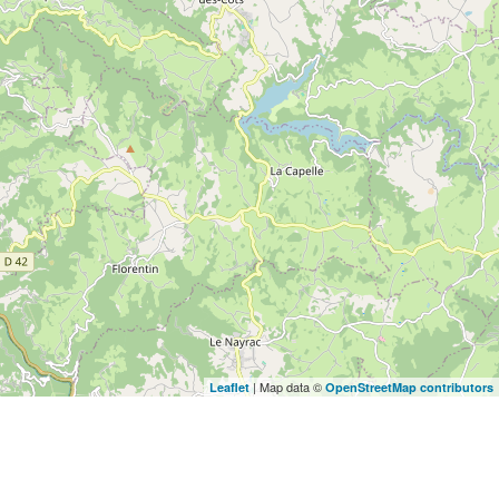
| Map data ©
Leaflet
OpenStreetMap contributors