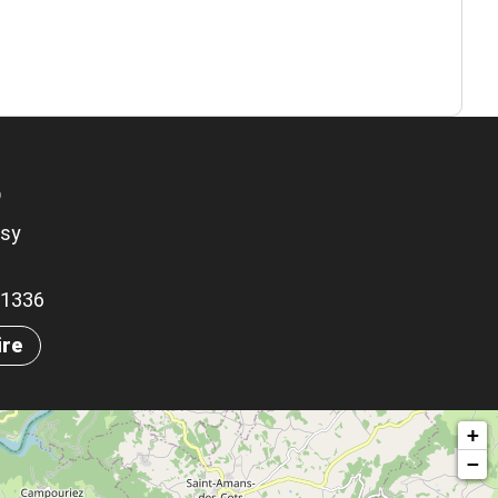
D
ssy
.51336
ire
+
−