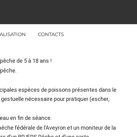
ALISATION
CONTACTS
pêche de 5 à 18 ans !
 pêche.
incipales espèces de poissons présentes dans le
 gestuelle nécessaire pour pratiquer (escher,
’eau en fin de séance.
êche fédérale de l’Aveyron et un moniteur de la
ire d’un BPJEPS Pêche et d’une carte