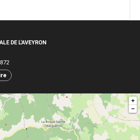
ALE DE L'AVEYRON
.0872
ire
+
−