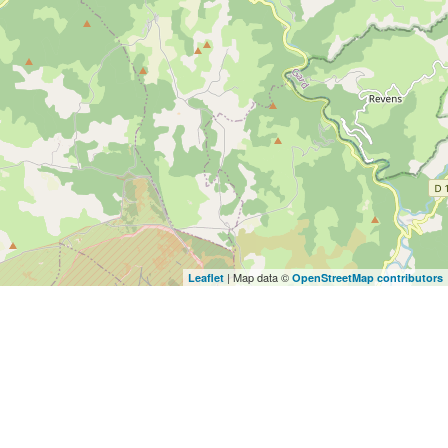
| Map data ©
Leaflet
OpenStreetMap contributors