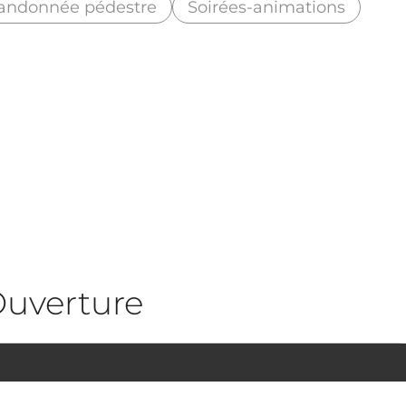
andonnée pédestre
Soirées-animations
uverture