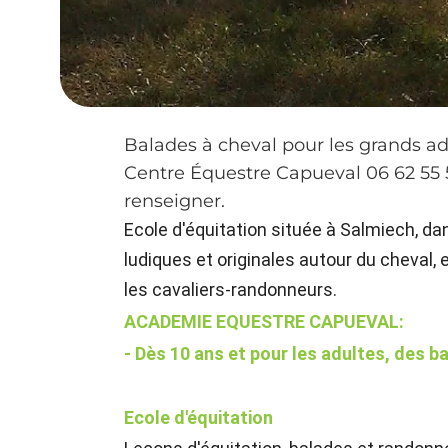
Balades à cheval pour les grands ado
Centre Équestre Capueval 06 62 55 5
renseigner.
Ecole d'équitation située à Salmiech, dan
ludiques et originales autour du cheval, e
les cavaliers-randonneurs.
ACADEMIE EQUESTRE CAPUEVAL:
- Dès 10 ans et pour les adultes, des b
Ecole d'équitation