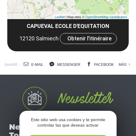
Leaflet
| Map data ©
OpenStreetMap contributors
CAPUEVAL ECOLE D'EQUITATION
12120 Salmiech
Obtenir l'itinéraire
SHARE :
E-MAIL
MESSENGER
FACEBOOK
MÁS
Este sitio web usa cookies y te permite
No se pierda nuestro
Newsletter
controlar las que deseas activar
mensual newsletter y
Tourismo
déjese inspirar para