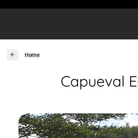
Home
Capueval Ec