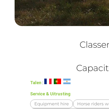
Class
Capacit
Talen
:
Service & Uitrusting
Equipment hire
Horse riders 