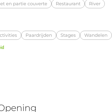
r et en partie couverte
Restaurant
River
tivities
Paardrijden
Stages
Wandelen
eid
Opening