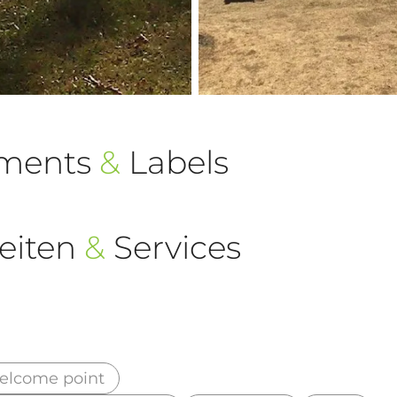
ements
&
Labels
eiten
&
Services
welcome point