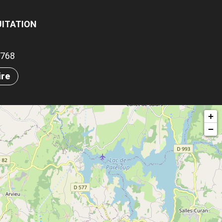
UITATION
.5768
ire
+
−