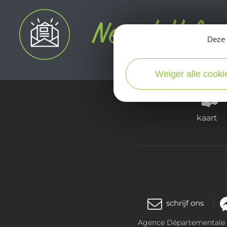
Deze s
Weiger alle cooki
kaart
schrijf ons
Agence Départementale de