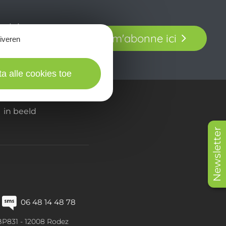
t laissez-vous
Je m'abonne ici
tiveren
our en Aveyron.
ta alle cookies toe
in beeld
Newsletter
06 48 14 48 78
BP831 -
12008
Rodez