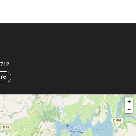
.5712
ire
+
−