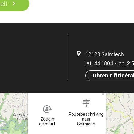
eit
12120 Salmiech
lat. 44.1804 - lon. 2
Obtenir l'itinéra
×
Routebeschrijving
Zoek in
naar
de buurt
Salmiech