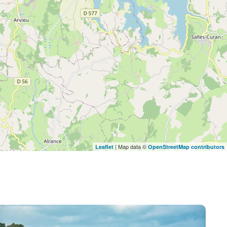
| Map data ©
Leaflet
OpenStreetMap contributors