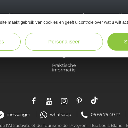
Ne manquez pas notre newsletter mensuelle e
ite maakt gebruik van cookies en geeft u controle over wat u wilt ac
inspirer pour profiter pleinement de votre séj
es
Personaliseer
S
Praktische
informatie
messenger
whatsapp
05 65 75 40 12
 l’Attractivité et du Tourisme de l’Aveyron -
Rue Louis Blanc
- 