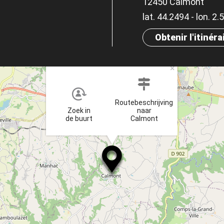
12450 Calmont
lat. 44.2494 - lon. 2
Obtenir l'itinéra
×
Routebeschrijving
Zoek in
naar
de buurt
Calmont