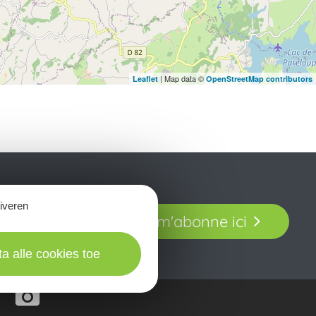
| Map data ©
Leaflet
OpenStreetMap contributors
t laissez-vous
tiveren
Je m'abonne ici
our en Aveyron.
ta alle cookies toe