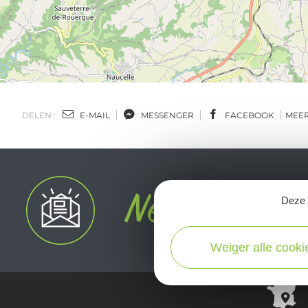
DELEN :
E-MAIL
MESSENGER
FACEBOOK
MEE
Deze s
Weiger alle cooki