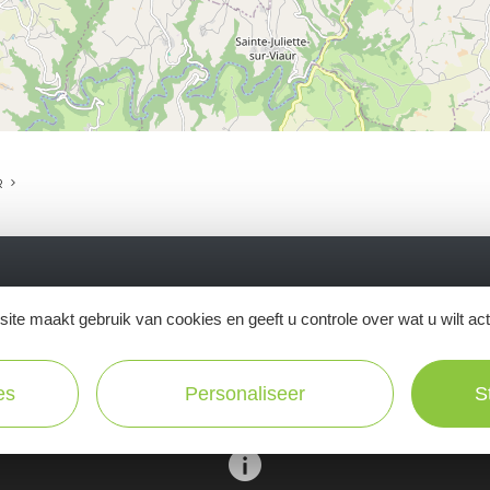
R
Ne manquez pas notre newsletter mensuelle e
ite maakt gebruik van cookies en geeft u controle over wat u wilt ac
inspirer pour profiter pleinement de votre séj
es
Personaliseer
S