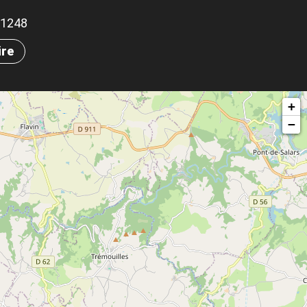
.51248
ire
+
−