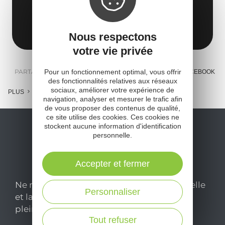
Plage d'Arvieu Pareloup
12120 Arvieu
Obtenir l'itinéraire
Nous respectons
votre vie privée
Pour un fonctionnement optimal, vous offrir
PARTAGER :
E-MAIL
MESSENGER
FACEBOOK
des fonctionnalités relatives aux réseaux
sociaux, améliorer votre expérience de
PLUS
navigation, analyser et mesurer le trafic afin
de vous proposer des contenus de qualité,
ce site utilise des cookies. Ces cookies ne
stockent aucune information d'identification
personnelle.
Accepter et fermer
Ne manquez pas notre newsletter mensuelle
Personnaliser
et laissez-vous inspirer pour profiter
pleinement de votre séjour en Aveyron.
Tout refuser