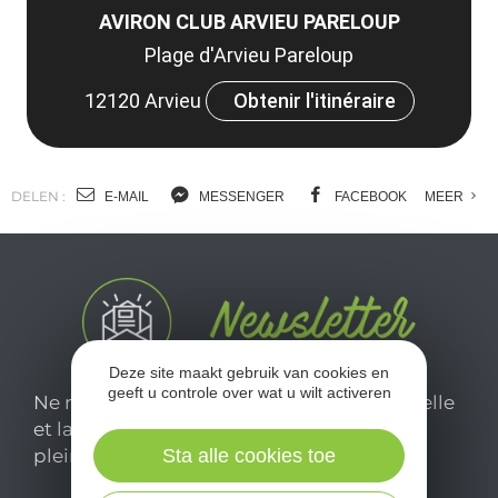
AVIRON CLUB ARVIEU PARELOUP
Plage d'Arvieu Pareloup
12120 Arvieu
Obtenir l'itinéraire
DELEN :
E-MAIL
MESSENGER
FACEBOOK
MEER
Deze site maakt gebruik van cookies en
geeft u controle over wat u wilt activeren
Ne manquez pas notre newsletter mensuelle
et laissez-vous inspirer pour profiter
Sta alle cookies toe
pleinement de votre séjour en Aveyron.