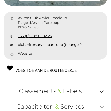
Aviron Club Arvieu Pareloup
Plage d'Arvieu Pareloup
12120 Arvieu
+33 (0)6 08 81 82 25
clubaviron.arvieupareloup@orange.fr
Website
VOEG TOE AAN DE ROUTEBOEKJE
Classements
&
Labels
Af
Capaciteiten
&
Services