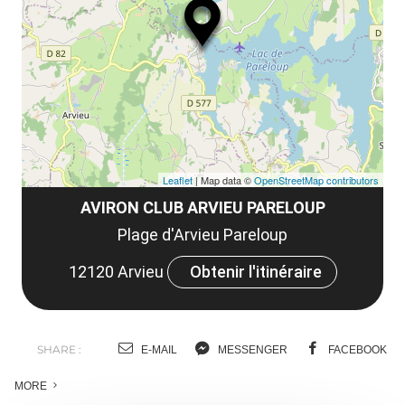
le
et
co
tar
Leaflet
| Map data ©
OpenStreetMap contributors
AVIRON CLUB ARVIEU PARELOUP
Plage d'Arvieu Pareloup
12120 Arvieu
Obtenir l'itinéraire
SHARE :
E-MAIL
MESSENGER
FACEBOOK
MORE