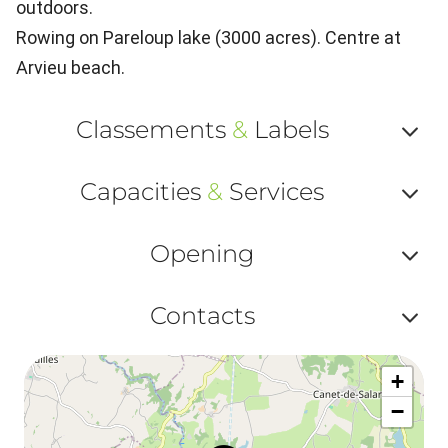
outdoors.
Rowing on Pareloup lake (3000 acres). Centre at
Arvieu beach.
Classements
&
Labels
Af
Capacities
&
Services
ou
Af
ma
Opening
ou
le
Af
ma
Contacts
la
ou
le
Af
ma
la
+
ou
le
−
ma
ou