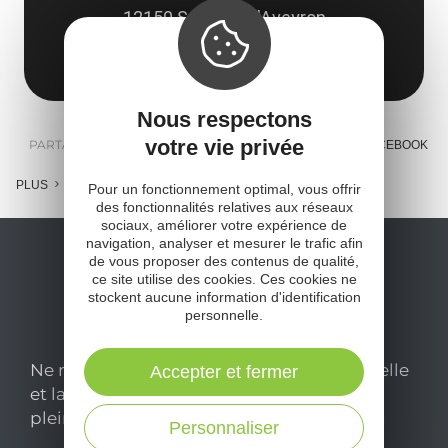
12150 Sévérac d'Aveyron
Obtenir l'itinéraire
Nous respectons
votre vie privée
PARTAGER :
E-MAIL
MESSENGER
FACEBOOK
PLUS
Pour un fonctionnement optimal, vous offrir
des fonctionnalités relatives aux réseaux
sociaux, améliorer votre expérience de
navigation, analyser et mesurer le trafic afin
de vous proposer des contenus de qualité,
ce site utilise des cookies. Ces cookies ne
stockent aucune information d'identification
personnelle.
Ne manquez pas notre newsletter mensuelle
Accepter et fermer
et laissez-vous inspirer pour profiter
pleinement de votre séjour en Aveyron.
Personnaliser