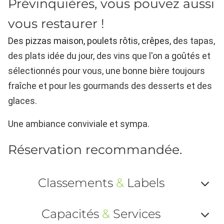
Prévinquières, vous pouvez aussi
vous restaurer !
Des pizzas maison, poulets rôtis, crêpes, d
es tapas,
d
es plats idée du jour, d
es vins que l'on a goûtés et
sélectionnés pour vous, une bonne bière toujours
fraîche e
t pour les gourmands des desserts et des
glaces.
Une ambiance conviviale et sympa.
Réservation recommandée.
Classements
&
Labels
Af
Capacités
&
Services
ou