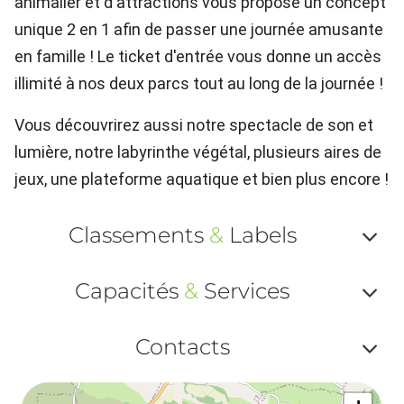
animalier et d'attractions vous propose un concept
unique 2 en 1 afin de passer une journée amusante
en famille ! Le ticket d'entrée vous donne un accès
illimité à nos deux parcs tout au long de la journée !
Vous découvrirez aussi notre spectacle de son et
lumière, notre labyrinthe végétal, plusieurs aires de
jeux, une plateforme aquatique et bien plus encore !
Classements
&
Labels
Af
Capacités
&
Services
ou
Af
ma
Contacts
ou
le
Af
ma